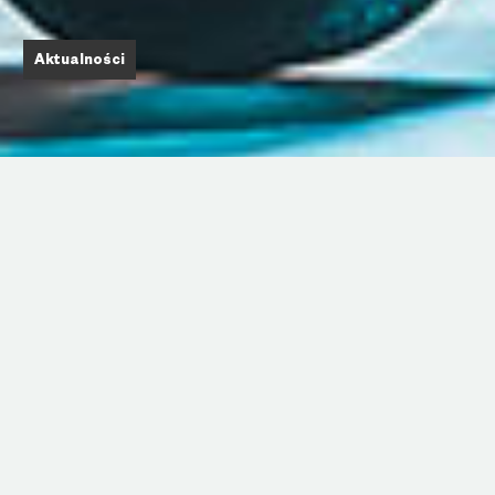
Aktualności
Projekt, którego realizacji podjął się zespół
Aesco dotyczy wprowadzenia rozwiązań
redukujących zużycie energii elektrycznej i
cieplnej. Szacowane wstępnie oszczędności
mogą wynieść od 200 do 300 tys. zł rocznie
w fazie przedinwestycyjnej oraz ok. 1,5 mln zł