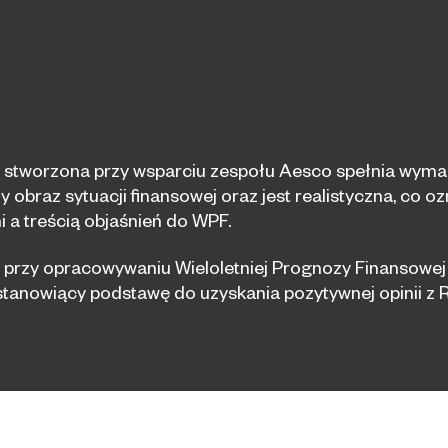
F stworzona przy wsparciu zespołu Aesco spełnia wymag
ny obraz sytuacji finansowej oraz jest realistyczna, co 
 a treścią objaśnień do WPF.
rzy opracowywaniu Wieloletniej Prognozy Finansowej ora
stanowiący podstawę do uzyskania pozytywnej opinii z 