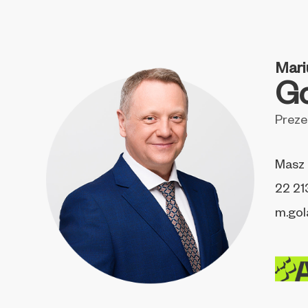
Mari
Go
Preze
Masz 
22 21
m.gol