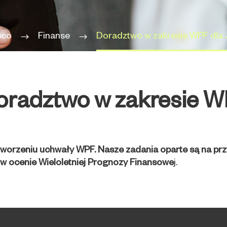
sco
Finanse
Doradztwo w zakresie WPF dla
oradztwo w zakresie W
worzeniu uchwały WPF. Nasze zadania oparte są na przy
w ocenie Wieloletniej Prognozy Finansowe
j.