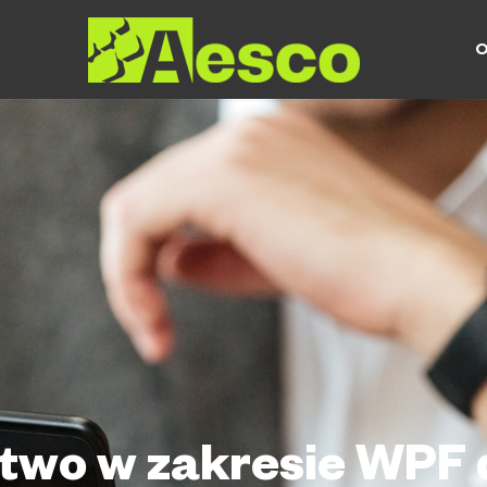
O
two w zakresie WPF 