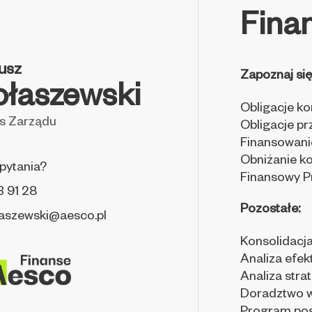
Fina
usz
Zapoznaj się
łaszewski
Obligacje k
s Zarządu
Obligacje p
Finansowanie
Obniżanie k
pytania?
Finansowy 
3 91 28
Pozostałe:
aszewski@aesco.pl
Konsolidacja
Analiza efe
Analiza stra
Doradztwo w