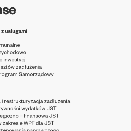
nse
 z usługami
omunalne
rzychodowe
 inwestycji
osztów zadłużenia
Program Samorządowy
 i restrukturyzacja zadłużenia
ktywności wydatków JST
tegiczno – finansowa JST
 zakresie WPF dla JST