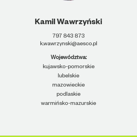
Kamil Wawrzyński
797 843 873
k.wawrzynski@aesco.pl
Województwa:
kujawsko-pomorskie
lubelskie
mazowieckie
podlaskie
warmińsko-mazurskie