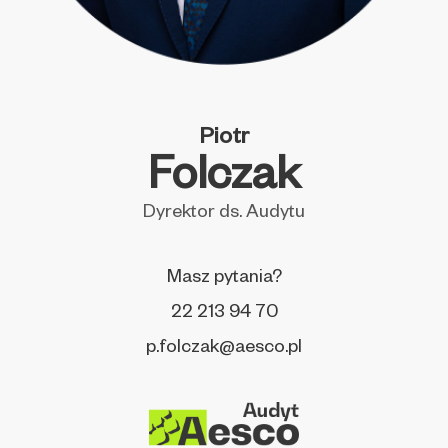
Piotr
Folczak
Dyrektor ds. Audytu
Masz pytania?
22 213 94 70
p.folczak@aesco.pl