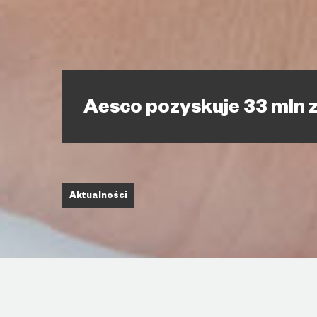
Aesco pozyskuje 33 mln z
Aktualności