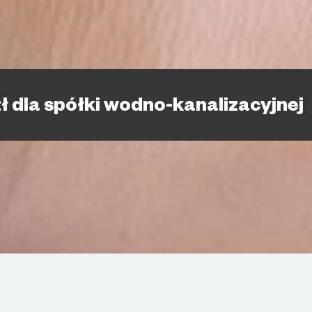
ł dla spółki wodno-kanalizacyjnej