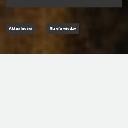
Aktualności
Strefa wiedzy
Tarcza antykryzysowa 4.0 to pakiet
rozwiązań, które mają ułatwić jednostkom
samorządu terytorialnego przetrwanie
trudnego czasu pandemii i uporanie się z jej
długofalowymi konsekwencjami.
Patrz też:
Przeciwdziałanie finansowym