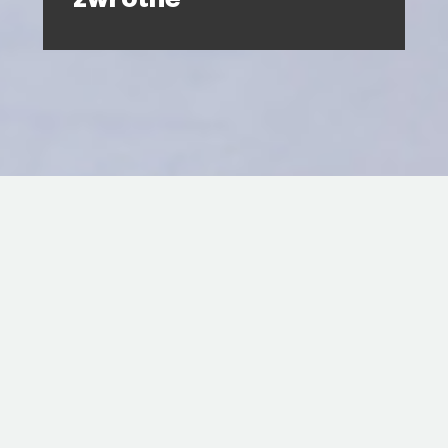
zwrotne
Kliknij Play (czerwona ikona na
środku) aby odtwarzać webinar