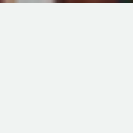
Rok 2020 będzie rokiem pełnym wyzwań dla
jednostek samorządu terytorialnego.
Długofalowe strategie finansowe i prognozy
trzeba będzie skonfrontować z realiami,
które – o czym wiemy już dziś – będą
znacząco odbiegać od wcześniejszych
przewidywań. Skala zmian jest tak duża, że