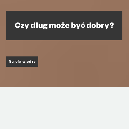
Czy dług może być dobry?
Strefa wiedzy
Wiele osób uważa, że dług dobry jest tani, a
zły drogi i tylko na cenę zwraca uwagę