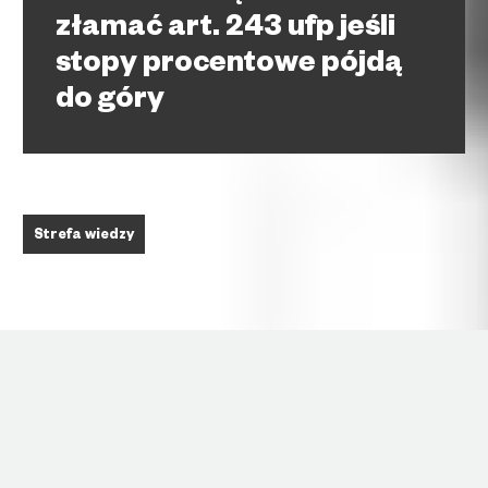
złamać art. 243 ufp jeśli
stopy procentowe pójdą
do góry
Strefa wiedzy