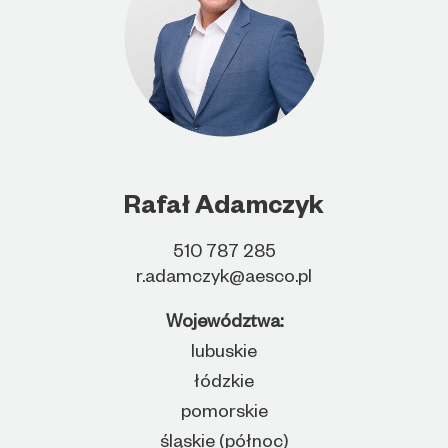
Rafał Adamczyk
510 787 285
r.adamczyk@aesco.pl
Województwa:
lubuskie
łódzkie
pomorskie
śląskie (północ)