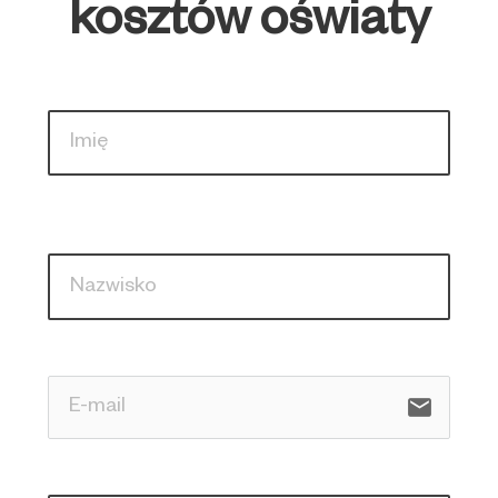
kosztów oświaty
email